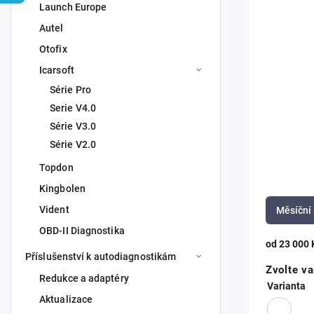
Launch Europe
Autel
Otofix
Icarsoft
Série Pro
Serie V4.0
Série V3.0
Série V2.0
Topdon
Kingbolen
Vident
Měsíční 
OBD-II Diagnostika
od
23 000 
Příslušenství k autodiagnostikám
Zvolte va
Redukce a adaptéry
Varianta
Aktualizace