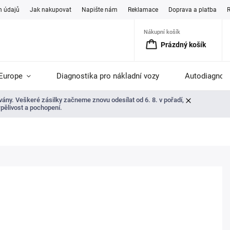
h údajů
Jak nakupovat
Napište nám
Reklamace
Doprava a platba
Nákupní košík
Prázdný košík
Europe
Diagnostika pro nákladní vozy
Autodiagnost
ány. Veškeré zásilky začneme znovu odesílat od 6. 8. v pořadí,
rpělivost a pochopení.