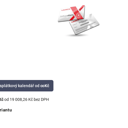
splátkový kalendář od
∞
Kč
Kč
od
19 008,26 Kč
bez DPH
riantu