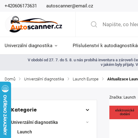
+420606173631
autoscanner@email.cz
Univerzální diagnostika
Příslušenství k autodiagnostik
V období od 27. 7. do 5. 8. u nás probíhá inventura a zároveň
v jakém byly přijaty.
Domů
/
Univerzální diagnostika
/
Launch Europe
/
Aktualizace Laun
Značka:
Launch
Kategorie
elektronické
dodání
Univerzální diagnostika
Launch