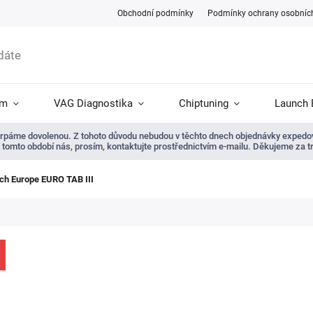
Obchodní podmínky
Podmínky ochrany osobníc
ám
VAG Diagnostika
Chiptuning
Launch 
 čerpáme dovolenou. Z tohoto důvodu nebudou v těchto dnech objednávky expedov
 V tomto období nás, prosím, kontaktujte prostřednictvím e-mailu. Děkujeme za t
ch Europe EURO TAB III