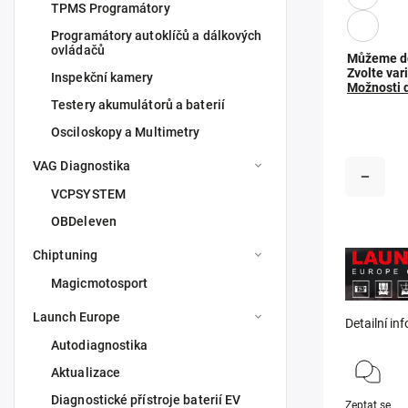
TPMS Programátory
Programátory autoklíčů a dálkových
ovládačů
Můžeme do
Zvolte var
Inspekční kamery
Možnosti 
Testery akumulátorů a baterií
Osciloskopy a Multimetry
VAG Diagnostika
VCPSYSTEM
OBDeleven
Chiptuning
Magicmotosport
Launch Europe
Detailní in
Autodiagnostika
Aktualizace
Diagnostické přístroje baterií EV
Zeptat se