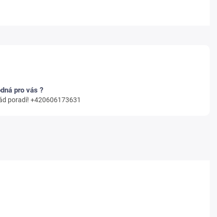
odná pro vás ?
 rád poradí! +420606173631