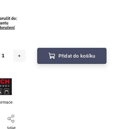
ručit do:
iantu
doručení
Přidat do košíku
formace
Sdílet