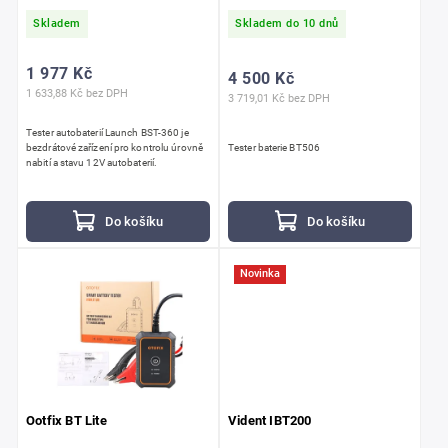
Skladem
Skladem do 10 dnů
1 977 Kč
4 500 Kč
1 633,88 Kč bez DPH
3 719,01 Kč bez DPH
Tester autobaterií Launch BST-360 je
bezdrátové zařízení pro kontrolu úrovně
Tester baterie BT506
nabití a stavu 12V autobaterií.
Do košíku
Do košíku
Novinka
Ootfix BT Lite
Vident IBT200