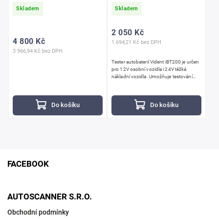
Skladem
Skladem
2 050 Kč
4 800 Kč
1 694,21 Kč bez DPH
3 966,94 Kč bez DPH
Tester autobaterií Vident iBT200 je určen
pro 12V osobní vozidla i 24V těžká
nákladní vozidla. Umožňuje testování
široké škály baterií v rozsahu 100 až
2000 CCA a poskytuje...
Do košíku
Do košíku
FACEBOOK
AUTOSCANNER S.R.O.
Obchodní podmínky