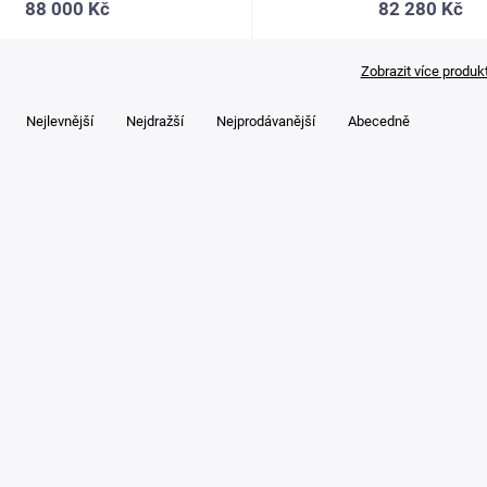
88 000 Kč
82 280 Kč
Zobrazit více produk
Nejlevnější
Nejdražší
Nejprodávanější
Abecedně
Kód:
872
VALUE-601A
Launch VALUE-601YF