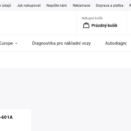
h údajů
Jak nakupovat
Napište nám
Reklamace
Doprava a platba
Nákupní košík
Prázdný košík
Europe
Diagnostika pro nákladní vozy
Autodiagnost
E-601A