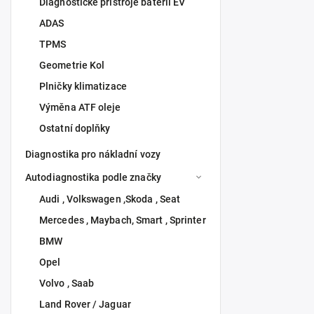
Diagnostické přístroje baterií EV
Centráln
ADAS
82 28
TPMS
68 000 Kč b
Geometrie Kol
Plnička kl
Plničky klimatizace
Výměna ATF oleje
Ostatní doplňky
Diagnostika pro nákladní vozy
Autodiagnostika podle značky
Audi , Volkswagen ,Skoda , Seat
Mercedes , Maybach, Smart , Sprinter
BMW
Opel
Volvo , Saab
Land Rover / Jaguar