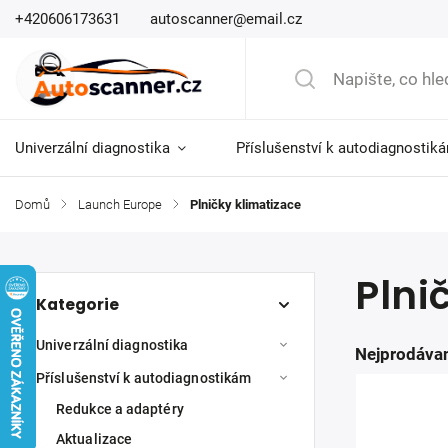
+420606173631
autoscanner@email.cz
Univerzální diagnostika
Příslušenství k autodiagnostik
Domů
/
Launch Europe
/
Plničky klimatizace
Plni
Kategorie
Univerzální diagnostika
Nejprodávan
Příslušenství k autodiagnostikám
Redukce a adaptéry
Aktualizace