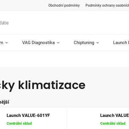
Obchodní podmínky
Podmínky ochrany osobníc
ám
VAG Diagnostika
Chiptuning
Launch 
čky klimatizace
ější
Launch VALUE-601YF
Launch VALU
Centrální sklad
Centrální sklad