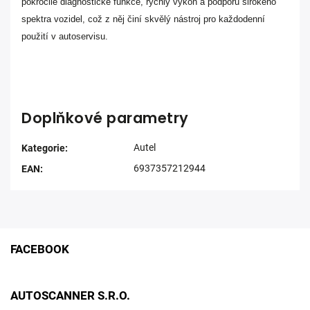
pokročilé diagnostické funkce, rychlý výkon a podporu širokého
spektra vozidel, což z něj činí skvělý nástroj pro každodenní
použití v autoservisu.
Doplňkové parametry
Autel
Kategorie
:
6937357212944
EAN
:
FACEBOOK
AUTOSCANNER S.R.O.