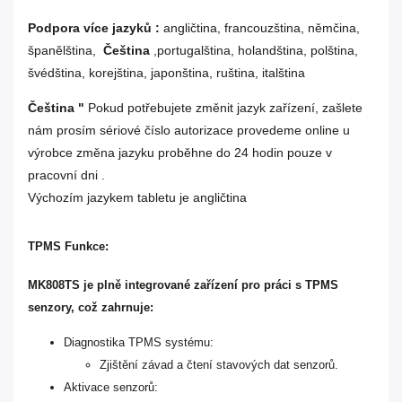
Podpora více jazyků :
angličtina, francouzština, němčina,
španělština,
Čeština
,portugalština, holandština, polština,
švédština, korejština, japonština, ruština, italština
Čeština "
Pokud potřebujete změnit jazyk zařízení, zašlete
nám prosím sériové číslo autorizace provedeme online u
výrobce změna jazyku proběhne do 24 hodin pouze v
pracovní dni .
Výchozím jazykem tabletu je angličtina
TPMS Funkce:
MK808TS je plně integrované zařízení pro práci s TPMS
senzory, což zahrnuje:
Diagnostika TPMS systému:
Zjištění závad a čtení stavových dat senzorů.
Aktivace senzorů: