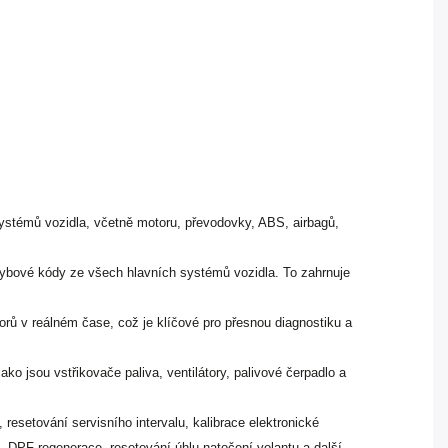
ystémů vozidla, včetně motoru, převodovky, ABS, airbagů,
.
hybové kódy ze všech hlavních systémů vozidla. To zahrnuje
rů v reálném čase, což je klíčové pro přesnou diagnostiku a
o jsou vstřikovače paliva, ventilátory, palivové čerpadlo a
, resetování servisního intervalu, kalibrace elektronické
 DPF regenerace, resetování úhlu natočení volantu a další