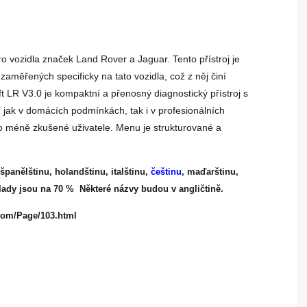
ro vozidla značek Land Rover a Jaguar. Tento přístroj je
zaměřených specificky na tato vozidla, což z něj činí
oft LR V3.0 je kompaktní a přenosný diagnostický přístroj s
í jak v domácích podmínkách, tak i v profesionálních
 pro méně zkušené uživatele. Menu je strukturované a
španělštinu, holandštinu, italštinu,
češtinu
, maďarštinu,
řeklady jsou na 70 % Některé názvy budou v angličtině.
.com/Page/103.html