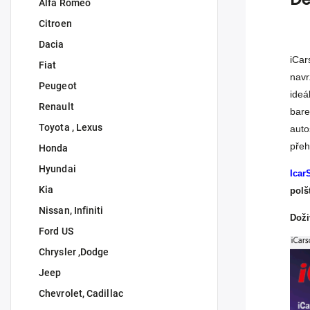
Alfa Romeo
Citroen
Dacia
iCar
Fiat
navr
Peugeot
ideá
Renault
bare
Toyota , Lexus
auto
přeh
Honda
Hyundai
Icar
Kia
polš
Nissan, Infiniti
Doži
Ford US
Chrysler ,Dodge
Jeep
Chevrolet, Cadillac