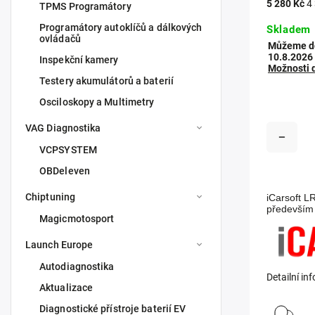
5 280 Kč
4
TPMS Programátory
Programátory autoklíčů a dálkových
Skladem
ovládačů
Můžeme do
10.8.2026
Inspekční kamery
Možnosti 
Testery akumulátorů a baterií
Osciloskopy a Multimetry
VAG Diagnostika
VCPSYSTEM
OBDeleven
Chiptuning
iCarsoft L
především 
Magicmotosport
Launch Europe
Autodiagnostika
Detailní in
Aktualizace
Diagnostické přístroje baterií EV