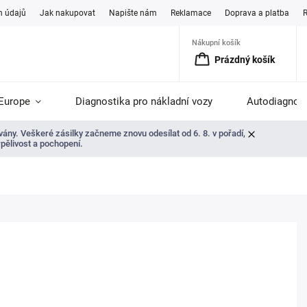
h údajů
Jak nakupovat
Napište nám
Reklamace
Doprava a platba
Nákupní košík
Prázdný košík
Europe
Diagnostika pro nákladní vozy
Autodiagnost
ány. Veškeré zásilky začneme znovu odesílat od 6. 8. v pořadí,
rpělivost a pochopení.