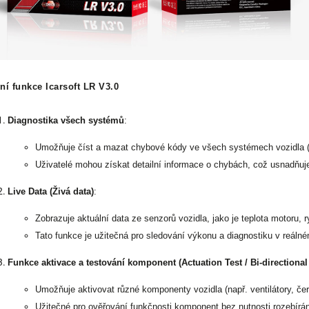
ní funkce Icarsoft LR V3.0
Diagnostika všech systémů
:
Umožňuje číst a mazat chybové kódy ve všech systémech vozidla (na
Uživatelé mohou získat detailní informace o chybách, což usnadňuje
Live Data (Živá data)
:
Zobrazuje aktuální data ze senzorů vozidla, jako je teplota motoru, r
Tato funkce je užitečná pro sledování výkonu a diagnostiku v reáln
Funkce aktivace a testování komponent (Actuation Test / Bi-directional
Umožňuje aktivovat různé komponenty vozidla (např. ventilátory, čer
Užitečné pro ověřování funkčnosti komponent bez nutnosti rozebírán