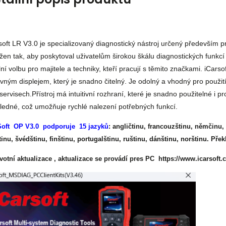
soft LR V3.0 je specializovaný diagnostický nástroj určený především p
žen tak, aby poskytoval uživatelům širokou škálu diagnostických funkcí 
lní volbu pro majitele a techniky, kteří pracují s těmito značkami. iCars
vným displejem, který je snadno čitelný. Je odolný a vhodný pro použit
servisech.Přístroj má intuitivní rozhraní, které je snadno použitelné i
ledné, což umožňuje rychlé nalezení potřebných funkcí.
Soft OP V3.0 podporuje 15 jazyků
: angličtinu, francouzštinu, němčinu, 
tinu, švédštinu, finštinu, portugalštinu, ruštinu, dánštinu, norštinu. P
votní aktualizace , aktualizace se provádí pres PC
https://www.icarsoft