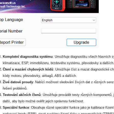
Kompletní diagnostika systému
: Umožňuje diagnostiku všech hlavních s
klimatizace, ESP, immobilizeru, brzdového systému, převodovky a dalších
Čtení a mazání chybových kódů
: Umožňuje číst a mazat diagnostické c
kódy motoru, převodovky, airbagů, ABS a dalších.
Živé datové proudy
: Nabízí možnost sledování živých dat z různých senzo
řešení problémů.
Testování akčních členů
: Umožňuje provádět testy různých komponentů, jak
další, aby bylo možné ověřit jejich správnou funkčnost.
Speciální funkce
: Obsahuje různé speciální funkce jako je kalibrace řízení
parkovací brzdy (EPB), reset systému řízení tlaku v pneumatikách (TPMS),