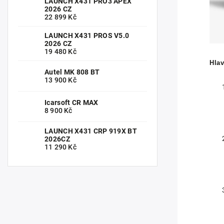
LAUNCH X431 PRO3 APEX
2026 CZ
22 899 Kč
LAUNCH X431 PROS V5.0
2026 CZ
19 480 Kč
Hlav
Autel MK 808 BT
13 900 Kč
Icarsoft CR MAX
8 900 Kč
LAUNCH X431 CRP 919X BT
2026CZ
11 290 Kč