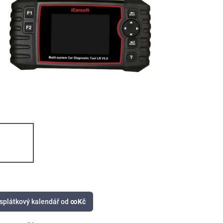
splátkový kalendář od
∞
Kč