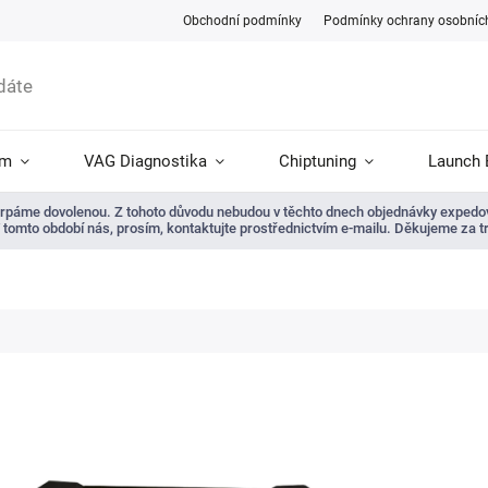
Obchodní podmínky
Podmínky ochrany osobníc
ám
VAG Diagnostika
Chiptuning
Launch 
 čerpáme dovolenou. Z tohoto důvodu nebudou v těchto dnech objednávky expedov
 V tomto období nás, prosím, kontaktujte prostřednictvím e-mailu. Děkujeme za t