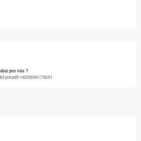
odná pro vás ?
 rád poradí! +420606173631