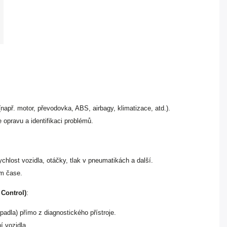
př. motor, převodovka, ABS, airbagy, klimatizace, atd.).
 opravu a identifikaci problémů.
ychlost vozidla, otáčky, tlak v pneumatikách a další.
ém čase.
 Control)
:
padla) přímo z diagnostického přístroje.
í vozidla.