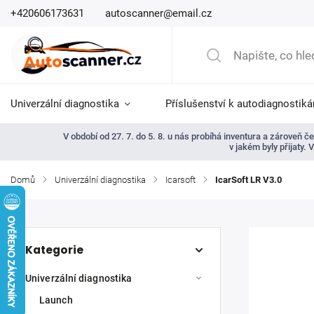
+420606173631
autoscanner@email.cz
Univerzální diagnostika
Příslušenství k autodiagnostik
V období od 27. 7. do 5. 8. u nás probíhá inventura a zároveň
v jakém byly přijaty.
Domů
/
Univerzální diagnostika
/
Icarsoft
/
IcarSoft LR V3.0
Kategorie
Univerzální diagnostika
Launch