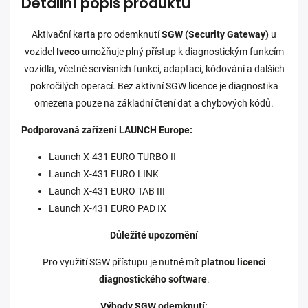
Detailní popis produktu
Aktivační karta pro odemknutí
SGW (Security Gateway)
u
vozidel
Iveco
umožňuje plný přístup k diagnostickým funkcím
vozidla, včetně servisních funkcí, adaptací, kódování a dalších
pokročilých operací. Bez aktivní SGW licence je diagnostika
omezena pouze na základní čtení dat a chybových kódů.
Podporovaná zařízení LAUNCH Europe:
Launch X-431 EURO TURBO II
Launch X-431 EURO LINK
Launch X-431 EURO TAB III
Launch X-431 EURO PAD IX
Důležité upozornění
Pro využití SGW přístupu je nutné mít
platnou licenci
diagnostického software
.
Výhody SGW odemknutí: