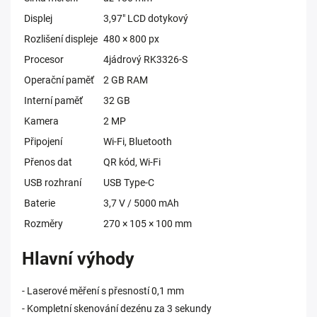
Displej
3,97" LCD dotykový
Rozlišení displeje
480 × 800 px
Procesor
4jádrový RK3326-S
Operační paměť
2 GB RAM
Interní paměť
32 GB
Kamera
2 MP
Připojení
Wi-Fi, Bluetooth
Přenos dat
QR kód, Wi-Fi
USB rozhraní
USB Type-C
Baterie
3,7 V / 5000 mAh
Rozměry
270 × 105 × 100 mm
Hlavní výhody
- Laserové měření s přesností 0,1 mm
- Kompletní skenování dezénu za 3 sekundy