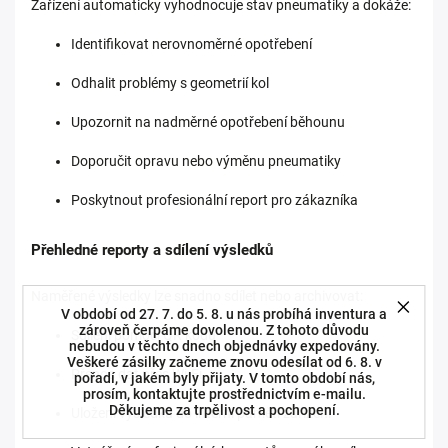
Zařízení automaticky vyhodnocuje stav pneumatiky a dokáže:
Identifikovat nerovnoměrné opotřebení
Odhalit problémy s geometrií kol
Upozornit na nadměrné opotřebení běhounu
Doporučit opravu nebo výměnu pneumatiky
Poskytnout profesionální report pro zákazníka
Přehledné reporty a sdílení výsledků
Naměřené výsledky lze snadno sdílet nebo archivovat:
V období od 27. 7. do 5. 8. u nás probíhá inventura a
zároveň čerpáme dovolenou. Z tohoto důvodu
Sdílení pomocí QR kódu
nebudou v těchto dnech objednávky expedovány.
Veškeré zásilky začneme znovu odesílat od 6. 8. v
Přenos dat přes Wi-Fi
pořadí, v jakém byly přijaty. V tomto období nás,
prosím, kontaktujte prostřednictvím e-mailu.
Děkujeme za trpělivost a pochopení.
Uložení výsledků do interní paměti zařízení