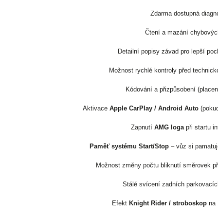
Zdarma dostupná diagno
Čtení a mazání chybovýc
Detailní popisy závad pro lepší po
Možnost rychlé kontroly před technick
Kódování a přizpůsobení (placené
Aktivace
Apple CarPlay / Android Auto
(pokud
Zapnutí
AMG loga
při startu i
Paměť systému Start/Stop
– vůz si pamatuj
Možnost změny počtu bliknutí směrovek při
Stálé svícení zadních parkovacíc
Efekt
Knight Rider / stroboskop
na 