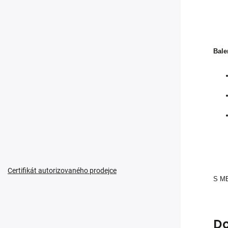
Bale
Certifikát autorizovaného prodejce
S MB
D