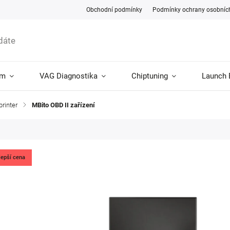
Obchodní podmínky
Podmínky ochrany osobníc
ám
VAG Diagnostika
Chiptuning
Launch 
rinter
/
MBito OBD II zařízení
lepší cena