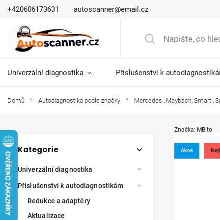
+420606173631
autoscanner@email.cz
Univerzální diagnostika
Příslušenství k autodiagnostik
Domů
/
Autodiagnostika podle značky
/
Mercedes , Maybach, Smart , Sp
Značka:
MBito
Kategorie
Akce
Nej
Univerzální diagnostika
Příslušenství k autodiagnostikám
Redukce a adaptéry
Aktualizace