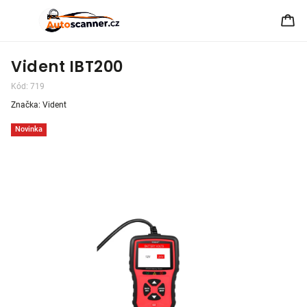
Vident IBT200
Kód:
719
Značka:
Vident
Novinka