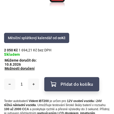
Měsíční splátkový kalendář od
∞
Kč
2 050 Kč
1 694,21 Kč bez DPH
Skladem
Můžeme doručit do:
10.8.2026
Možnosti doručení
Přidat do košíku
Tester autobaterií
Vident iBT200
je určen pro
12V osobní vozidla
i
24V
těžká nákladní vozidla
. Umožňuje testování široké škály baterií v rozsahu
100 až 2000 CCA
a poskytuje rychlé a přesné výsledky do 3 sekund. Přístroj
je vybaven přehledným
podsvíceným LCD displejem
,
intuitivním