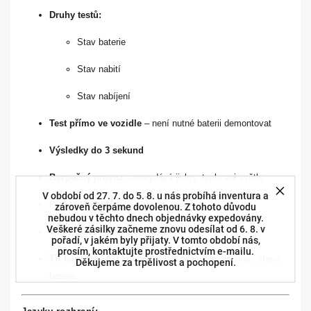
Druhy testů:
Stav baterie
Stav nabití
Stav nabíjení
Test přímo ve vozidle
– není nutné baterii demontovat
Výsledky do 3 sekund
Bezpečný provoz
– nevydává jiskry, teplo ani světlo
V období od 27. 7. do 5. 8. u nás probíhá inventura a
Přehledné ovládání pomocí menu
zároveň čerpáme dovolenou. Z tohoto důvodu
nebudou v těchto dnech objednávky expedovány.
Veškeré zásilky začneme znovu odesílat od 6. 8. v
Velký podsvícený LCD displej
pořadí, v jakém byly přijaty. V tomto období nás,
prosím, kontaktujte prostřednictvím e-mailu.
Tři barevné LED kontrolky
pro okamžitou indikaci stavu
Děkujeme za trpělivost a pochopení.
baterie