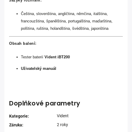
Jazyky rozhraní:
Čeština, slovenština, angličtina, němčina, italština,
francouzština, španělština, portugalština, maďarština,
polština, ruština, holandština, švédština, japonština
Obsah balení:
Tester baterií
Vident iBT200
Uživatelský manuál
Doplňkové parametry
Vident
Kategorie
:
2 roky
Záruka
: