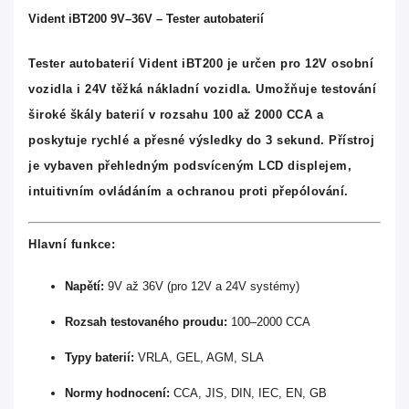
Vident iBT200 9V–36V – Tester autobaterií
Tester autobaterií
Vident iBT200
je určen pro
12V osobní
vozidla
i
24V těžká nákladní vozidla
. Umožňuje testování
široké škály baterií v rozsahu
100 až 2000 CCA
a
poskytuje rychlé a přesné výsledky do 3 sekund. Přístroj
je vybaven přehledným
podsvíceným LCD displejem
,
intuitivním ovládáním
a
ochranou proti přepólování
.
Hlavní funkce:
Napětí:
9V až 36V (pro 12V a 24V systémy)
Rozsah testovaného proudu:
100–2000 CCA
Typy baterií:
VRLA, GEL, AGM, SLA
Normy hodnocení:
CCA, JIS, DIN, IEC, EN, GB